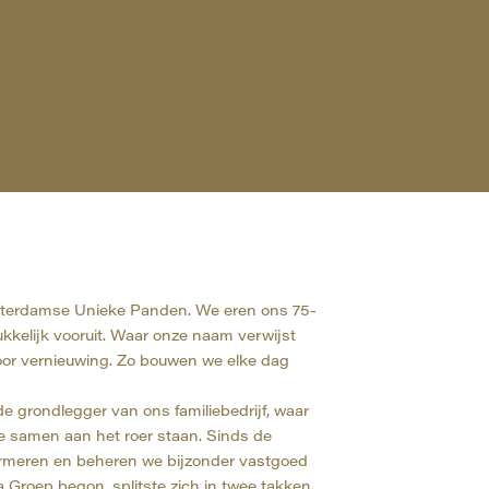
terdamse Unieke Panden. We eren ons 75-
ukkelijk vooruit. Waar onze naam verwijst
 voor vernieuwing. Zo bouwen we elke dag
 grondlegger van ons familiebedrijf, waar
e samen aan het roer staan. Sinds de
formeren en beheren we bijzonder vastgoed
Groep begon, splitste zich in twee takken.