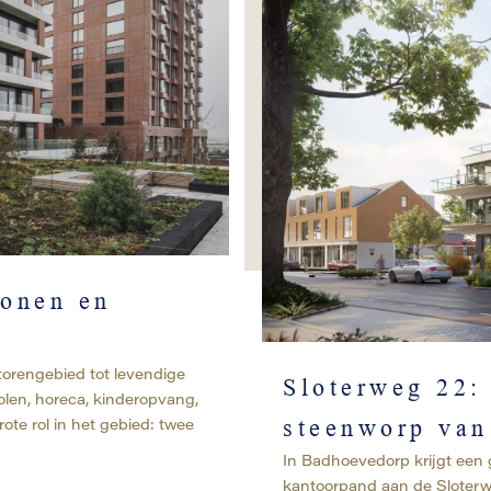
wonen en
torengebied tot levendige
Sloterweg 22:
olen, horeca, kinderopvang,
ote rol in het gebied: twee
steenworp va
In Badhoevedorp krijgt een 
kantoorpand aan de Sloterwe