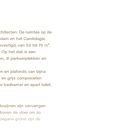
chitecten. De ruimtes op de
rdam en het Cardiologie
vestigd, van 50 tot 70 m².
. Op het dak is een
en, 31 parkeerplekken en
en en plafonds van bijna
s en grijs composieten
e badkamer en apart toilet.
 kozijnen zijn vervangen
 boven de vloer om zo
e begane grond zijn de