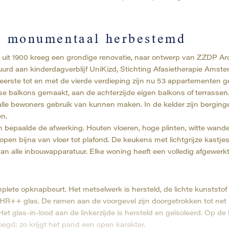
: monumentaal herbestemd
 uit 1900 kreeg een grondige renovatie, naar ontwerp van ZZDP Ar
rd aan kinderdagverblijf UniKizd, Stichting Afasietherapie Amste
erste tot en met de vierde verdieping zijn nu 53 appartementen ge
nse balkons gemaakt, aan de achterzijde eigen balkons of terrassen
alle bewoners gebruik van kunnen maken. In de kelder zijn berging
en.
n bepaalde de afwerking. Houten vloeren, hoge plinten, witte wand
open bijna van vloer tot plafond. De keukens met lichtgrijze kastje
van alle inbouwapparatuur. Elke woning heeft een volledig afgewerkt
lete opknapbeurt. Het metselwerk is hersteld, de lichte kunststof
HR++ glas. De ramen aan de voorgevel zijn doorgetrokken tot net
Het glas-in-lood aan de linkerzijde is hersteld en geïsoleerd. Op d
d; zo krijgt het pand een open karakter.