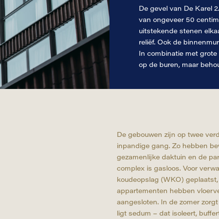
De gevel van De Karel 2
van ongeveer 50 centimet
uitstekende stenen elkaa
reliëf. Ook de binnenmu
In combinatie met grote
op de buren, maar behou
De gebouwen zijn op twee verd
inpandige gang. Zo hebben bew
gezamenlijke daktuin en de par
complex is gasloos. Voor verw
koudeopslag (WKO) geplaatst, 
appartementen hebben vloerv
aangesloten. In de zomer zorg
ligt sedum – dat isoleert, buffe