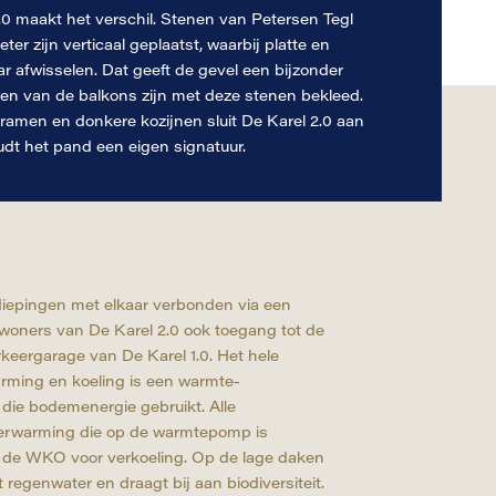
.0 maakt het verschil. Stenen van Petersen Tegl
er zijn verticaal geplaatst, waarbij platte en
r afwisselen. Dat geeft de gevel een bijzonder
ren van de balkons zijn met deze stenen bekleed.
 ramen en donkere kozijnen sluit De Karel 2.0 aan
dt het pand een eigen signatuur.
iepingen met elkaar verbonden via een
oners van De Karel 2.0 ook toegang tot de
keergarage van De Karel 1.0. Het hele
arming en koeling is een warmte-
die bodemenergie gebruikt. Alle
erwarming die op de warmtepomp is
t de WKO voor verkoeling. Op de lage daken
rt regenwater en draagt bij aan biodiversiteit.