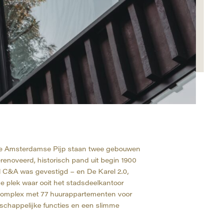
n de Amsterdamse Pijp staan twee gebouwen
gerenoveerd, historisch pand uit begin 1900
l C&A was gevestigd – en De Karel 2.0,
e plek waar ooit het stadsdeelkantoor
complex met 77 huurappartementen voor
chappelijke functies en een slimme