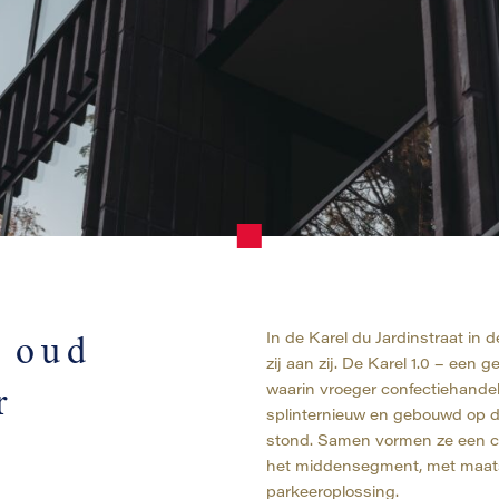
In de Karel du Jardinstraat i
 oud
zij aan zij. De Karel 1.0 – een 
waarin vroeger confectiehande
r
splinternieuw en gebouwd op d
stond. Samen vormen ze een 
het middensegment, met maats
parkeeroplossing.