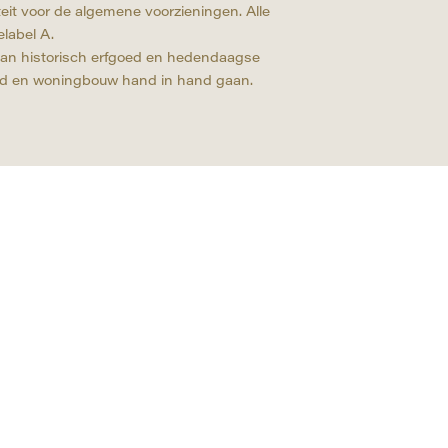
teit voor de algemene voorzieningen. Alle
label A.
 van historisch erfgoed en hedendaagse
eid en woningbouw hand in hand gaan.